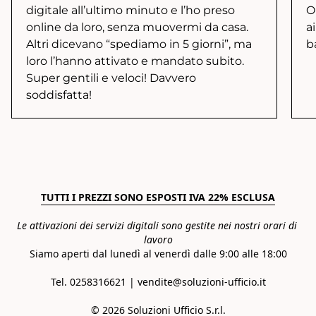
digitale all’ultimo minuto e l’ho preso
O
online da loro, senza muovermi da casa.
a
Altri dicevano “spediamo in 5 giorni”, ma
b
loro l’hanno attivato e mandato subito.
Super gentili e veloci! Davvero
soddisfatta!
TUTTI I PREZZI SONO ESPOSTI IVA 22% ESCLUSA
Le attivazioni dei servizi digitali sono gestite nei nostri orari di 
lavoro
Siamo aperti dal lunedì al venerdì dalle 9:00 alle 18:00
Tel. 0258316621 | vendite@soluzioni-ufficio.it

© 2026 Soluzioni Ufficio S.r.l.
